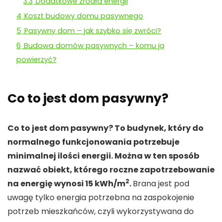
3.3
Dodatkowe źródła energii
4
Koszt budowy domu pasywnego
5
Pasywny dom – jak szybko się zwróci?
6
Budowa domów pasywnych – komu ją
powierzyć?
Co to jest dom pasywny?
Co to jest dom pasywny? To budynek, który do
normalnego funkcjonowania potrzebuje
minimalnej ilości energii. Można w ten sposób
nazwać obiekt, którego roczne zapotrzebowanie
2
na energię wynosi 15 kWh/m
.
Brana jest pod
uwagę tylko energia potrzebna na zaspokojenie
potrzeb mieszkańców, czyli wykorzystywana do