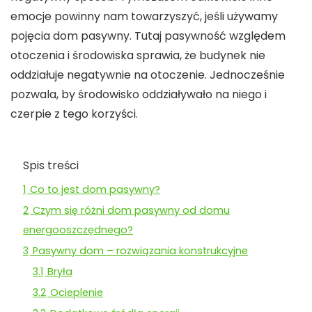
emocje powinny nam towarzyszyć, jeśli używamy
pojęcia dom pasywny. Tutaj pasywność względem
otoczenia i środowiska sprawia, że budynek nie
oddziałuje negatywnie na otoczenie. Jednocześnie
pozwala, by środowisko oddziaływało na niego i
czerpie z tego korzyści.
Spis treści
1
Co to jest dom pasywny?
2
Czym się różni dom pasywny od domu
energooszczędnego?
3
Pasywny dom – rozwiązania konstrukcyjne
3.1
Bryła
3.2
Ocieplenie