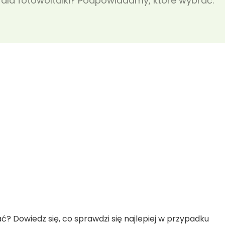
 dla fotowoltaiki? Podpowiadamy, które wybrać.
ać? Dowiedz się, co sprawdzi się najlepiej w przypadku