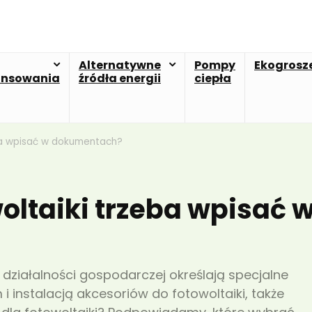
Alternatywne
Pompy
Ekogrosz
ansowania
źródła energii
ciepła
eba wpisać w dokumentach?
oltaiki trzeba wpisać 
iałalności gospodarczej określają specjalne
i instalacją akcesoriów do fotowoltaiki, także