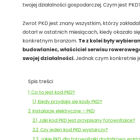
twojej działalności gospodarczej. Czym jest PK
Zwrot PKD jest znany wszystkim, którzy zakłada
dotarł w ostatnich miesiącach, kiedy okazało s
konkretnym branżom.
Te z kolei były wybier
budowlaniec, właściciel serwisu roweroweg
swojej działalności.
Jednak czym konkretnie j
Spis treści
1
Co to jest kod PKD?
1.1
Kiedy przydają się kody PKD?
2
Instalacje elektryczne – PKD
2.1
Jaki kod PKD jest przypisany fotowoltaice?
2.2
Czy jeden kod PKD wystarczy?
2.3
Jakie PKD dla fotowoltaiki dodatkowo wart