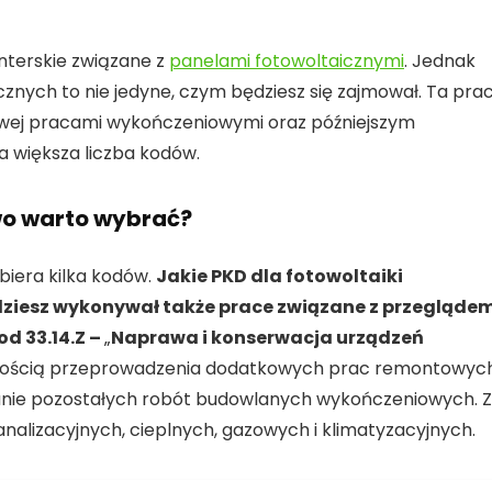
terskie związane z
panelami fotowoltaicznymi
. Jednak
znych to nie jedyne, czym będziesz się zajmował. Ta pra
howej pracami wykończeniowymi oraz późniejszym
a większa liczba kodów.
owo warto wybrać?
biera kilka kodów.
Jakie PKD dla fotowoltaiki
dziesz wykonywał także prace związane z przegląde
d 33.14.Z –
„
Naprawa i konserwacja urządzeń
iwością przeprowadzenia dodatkowych prac remontowych
anie pozostałych robót budowlanych wykończeniowych. Z
analizacyjnych, cieplnych, gazowych i klimatyzacyjnych.