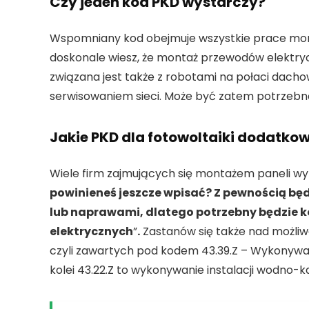
Czy jeden kod PKD wystarczy?
Wspomniany kod obejmuje wszystkie prace mon
doskonale wiesz, że montaż przewodów elektryc
związana jest także z robotami na połaci dac
serwisowaniem sieci. Może być zatem potrzebn
Jakie PKD dla fotowoltaiki dodatk
Wiele firm zajmujących się montażem paneli wy
powinieneś jeszcze wpisać? Z pewnością bę
lub naprawami, dlatego potrzebny będzie ko
elektrycznych
”
.
Zastanów się także nad możl
czyli zawartych pod kodem 43.39.Z – Wykonyw
kolei 43.22.Z to wykonywanie instalacji wodno-k