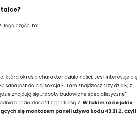
ltaice?
 Jego części to:
która określa charakter działalności. Jeśli interesuje ci
isana jest do niej sekcja F. Tam znajdziesz trzy działy, z
dzie znajdują się „roboty budowlane specjalistyczne”.
iednia będzie klasa 21 z podklasą Z.
W takim razie jakie
ących się montażem paneli używa kodu 43.21.Z, czyli