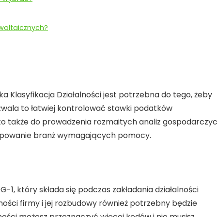
woltaicznych?
a Klasyfikacja Działalności jest potrzebna do tego, żeby
ozwala to łatwiej kontrolować stawki podatków
o także do prowadzenia rozmaitych analiz gospodarczyc
wytypowanie branż wymagających pomocy.
-1, który składa się podczas zakładania działalności
ości firmy i jej rozbudowy również potrzebny będzie
lności możesz przeznaczyć więcej kodów i nie musisz