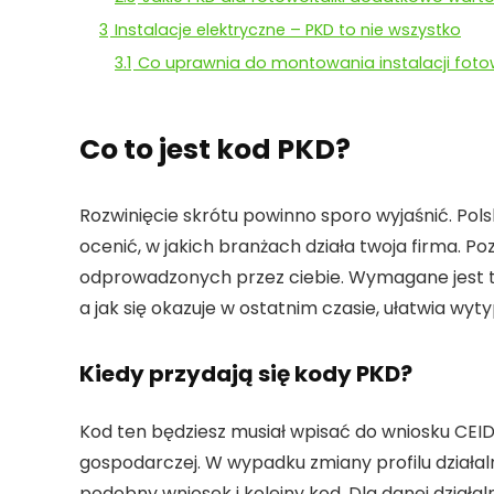
3
Instalacje elektryczne – PKD to nie wszystko
3.1
Co uprawnia do montowania instalacji foto
Co to jest kod PKD?
Rozwinięcie skrótu powinno sporo wyjaśnić. Polsk
ocenić, w jakich branżach działa twoja firma. P
odprowadzonych przez ciebie. Wymagane jest t
a jak się okazuje w ostatnim czasie, ułatwia 
Kiedy przydają się kody PKD?
Kod ten będziesz musiał wpisać do wniosku CEIDG
gospodarczej. W wypadku zmiany profilu działaln
podobny wniosek i kolejny kod. Dla danej działa