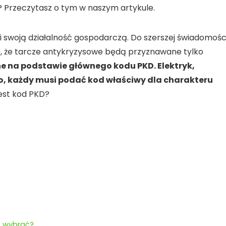
D? Przeczytasz o tym w naszym artykule.
li swoją działalność gospodarczą. Do szerszej świadomośc
ię, że tarcze antykryzysowe będą przyznawane tylko
ane na podstawie głównego kodu PKD. Elektryk,
o, każdy musi podać kod właściwy dla charakteru
est kod PKD?
o wybrać?