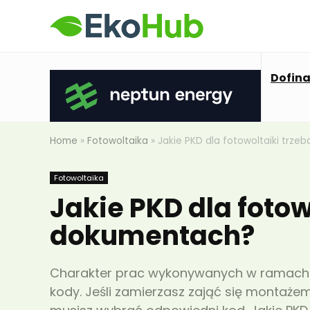
Dofin
Home
»
Fotowoltaika
»
Jakie PKD dla fotowoltaiki trz
Fotowoltaika
Jakie PKD dla fotow
dokumentach?
Charakter prac wykonywanych w ramach dz
kody. Jeśli zamierzasz zająć się montażem 