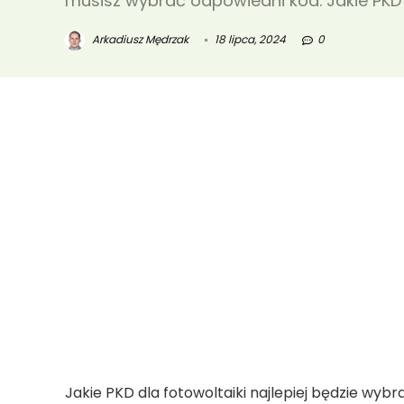
musisz wybrać odpowiedni kod. Jakie PKD
Arkadiusz Mędrzak
18 lipca, 2024
0
Jakie PKD dla fotowoltaiki najlepiej będzie wybr