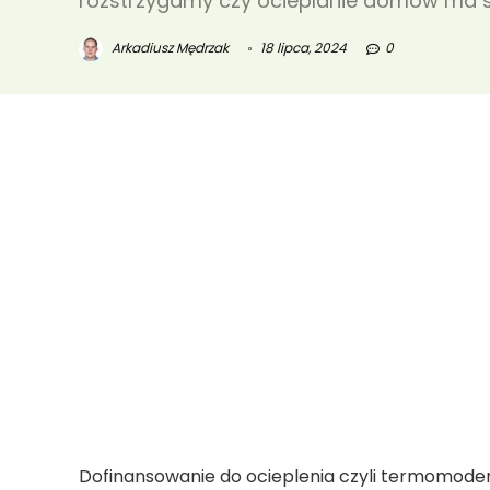
rozstrzygamy czy ocieplanie domów ma s
Arkadiusz Mędrzak
18 lipca, 2024
0
Dofinansowanie do ocieplenia czyli termomoder