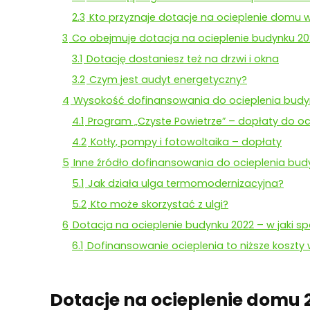
2.3
Kto przyznaje dotacje na ocieplenie domu w
3
Co obejmuje dotacja na ocieplenie budynku 20
3.1
Dotację dostaniesz też na drzwi i okna
3.2
Czym jest audyt energetyczny?
4
Wysokość dofinansowania do ocieplenia budyn
4.1
Program „Czyste Powietrze” – dopłaty do oci
4.2
Kotły, pompy i fotowoltaika – dopłaty
5
Inne źródło dofinansowania do ocieplenia bu
5.1
Jak działa ulga termomodernizacyjna?
5.2
Kto może skorzystać z ulgi?
6
Dotacja na ocieplenie budynku 2022 – w jaki
6.1
Dofinansowanie ocieplenia to niższe koszty 
Dotacje na ocieplenie domu 