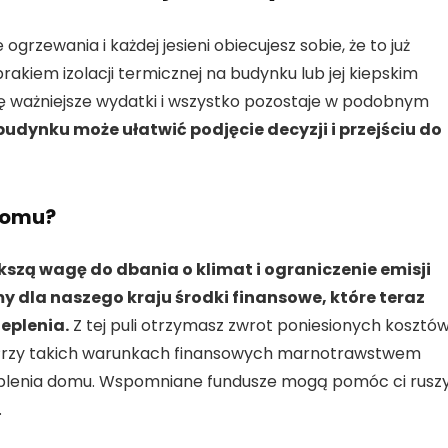
grzewania i każdej jesieni obiecujesz sobie, że to już
rakiem izolacji termicznej na budynku lub jej kiepskim
ę ważniejsze wydatki i wszystko pozostaje w podobnym
udynku może ułatwić podjęcie decyzji i przejściu do
 domu?
ększą wagę do dbania o klimat i ograniczenie emisji
 dla naszego kraju środki finansowe, które teraz
eplenia.
Z tej puli otrzymasz zwrot poniesionych kosztó
i. Przy takich warunkach finansowych marnotrawstwem
ieplenia domu. Wspomniane fundusze mogą pomóc ci rusz
.