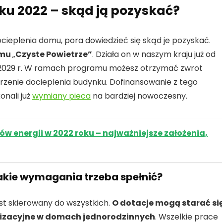
ku 2022 – skąd ją pozyskać?
ocieplenia domu, pora dowiedzieć się skąd je pozyskać.
amu
„
Czyste Powietrze”
. Działa on w naszym kraju już od
ńca 2029 r. W ramach programu możesz otrzymać zwrot
zenie docieplenia budynku. Dofinansowanie z tego
nali już
wymiany pieca
na bardziej nowoczesny.
 energii w 2022 roku – najważniejsze założenia,
jakie wymagania trzeba spełnić?
st skierowany do wszystkich.
O dotacje mogą starać si
nizacyjne w domach jednorodzinnych
. Wszelkie prace