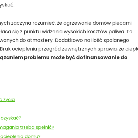
yskać.
ych zaczyna rozumieć, że ogrzewanie domów piecami
płaca się z punktu widzenia wysokich kosztów paliwa. To
towanych do atmosfery. Dodatkowo na ilość spalanego
 Brak ocieplenia przegród zewnętrznych sprawia, że ciepł
ązaniem problemu może być dofinansowanie do
ć życia
 pozyskać?
magania trzeba spełnić?
 ocieplenia domu?