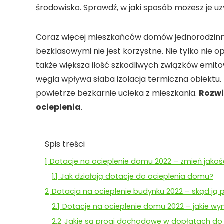
środowisko. Sprawdź, w jaki sposób możesz je uz
Coraz więcej mieszkańców domów jednorodzinn
bezklasowymi nie jest korzystne. Nie tylko nie o
także większa ilość szkodliwych związków emi
węgla wpływa słaba izolacja termiczna obiektu.
powietrze bezkarnie ucieka z mieszkania.
Rozwi
ocieplenia
.
Spis treści
1
Dotacje na ocieplenie domu 2022 – zmień jakoś
1.1
Jak działają dotacje do ocieplenia domu?
2
Dotacja na ocieplenie budynku 2022 – skąd ją
2.1
Dotacje na ocieplenie domu 2022 – jakie wy
2.2
Jakie są progi dochodowe w dopłatach do