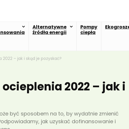
Alternatywne
Pompy
Ekogrosz
ansowania
źródła energii
ciepła
 2022 – jak i skąd je pozyskać?
ocieplenia 2022 – jak i
oże być sposobem na to, by wydatnie zmienić
Podpowiadamy, jak uzyskać dofinansowanie i