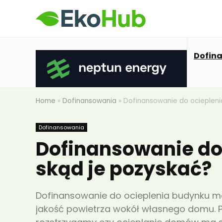
Dofin
Home
»
Dofinansowania
»
Dofinansowanie do ocieplenia
Dofinansowania
Dofinansowanie do 
skąd je pozyskać?
Dofinansowanie do ocieplenia budynku m
jakość powietrza wokół własnego domu. 