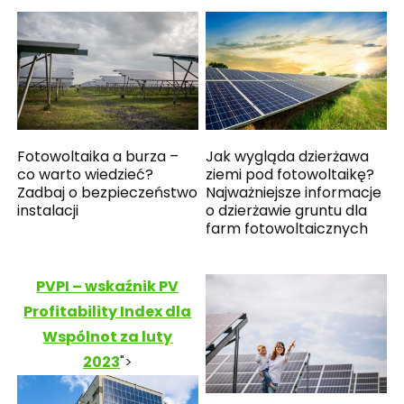
Fotowoltaika a burza –
Jak wygląda dzierżawa
co warto wiedzieć?
ziemi pod fotowoltaikę?
Zadbaj o bezpieczeństwo
Najważniejsze informacje
instalacji
o dzierżawie gruntu dla
farm fotowoltaicznych
PVPI – wskaźnik PV
Profitability Index dla
Wspólnot za luty
2023
">