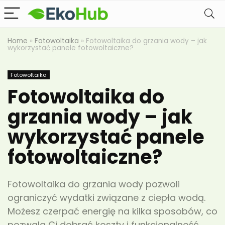
Home
»
Fotowoltaika
»
Fotowoltaika do grzania wody – jak
wykorzystać panele fotowoltaiczne?
Fotowoltaika
Fotowoltaika do
grzania wody – jak
wykorzystać panele
fotowoltaiczne?
Fotowoltaika do grzania wody pozwoli
ograniczyć wydatki związane z ciepła wodą.
Możesz czerpać energię na kilka sposobów, co
pozwala Ci dobrać koszty i funkcjonalność