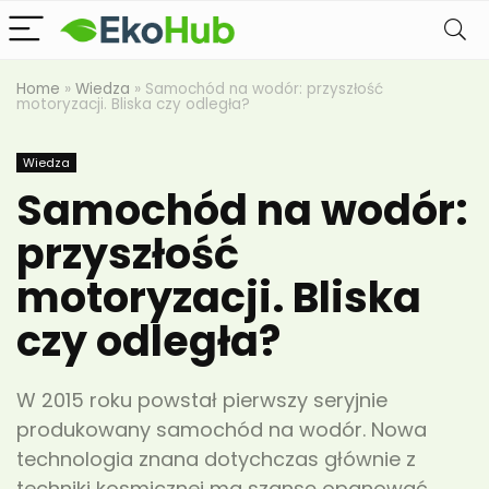
Home
»
Wiedza
»
Samochód na wodór: przyszłość
motoryzacji. Bliska czy odległa?
Wiedza
Samochód na wodór:
przyszłość
motoryzacji. Bliska
czy odległa?
W 2015 roku powstał pierwszy seryjnie
produkowany samochód na wodór. Nowa
technologia znana dotychczas głównie z
techniki kosmicznej ma szansę opanować