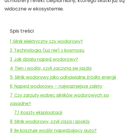
atmosfery i efekt cieplarniany, którego skutki już są
widoczne w ekosystemie.
Spis treści
1
Silnik elektryczny czy wodorowy?
2
Technologia (już nie) z kosmosu
3
Jak działa napęd wodorowy?
4
Tlen i wodór, czyli zaczyna się jazda
5
Silnik wodorowy jako odnawialne źródło energii
6
Napęd wodorowy – najważniejsze zalety
7
Czy zarzuty wobec silników wodorowych są
zasadne?
7.1
Koszty eksploatacji
8
Silnik wodorowy, czyli cisza i spokój
9
Ile kosztuje wodór napędzający auto?