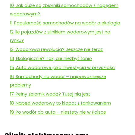
10
Jak duże są zbiorniki samochodów z napędem
wodorowym?
11
Popularność samochodów na wodór a ekologia
12
Ile pojazdów z silnikiem wodorowym jest na
rynku?
13
Wodorowa rewolucja? Jeszcze nie teraz
14
Ekologicznie? Tak, ale niezbyt tanio
15
Auto wodorowe jako inwestycja w przyszłość
16
Samochody na wodór – najpoważniejsze
problemy
17
Pełny zbiornik wadą? Tutaj nią jest
18
Napęd wodorowy to kłopot z tankowaniem
19
Po wodór do auta – niestety nie w Polsce