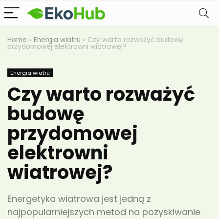
Home
»
Energia wiatru
»
Czy warto rozważyć budowę
przydomowej elektrowni wiatrowej?
Energia wiatru
Czy warto rozważyć
budowę
przydomowej
elektrowni
wiatrowej?
Energetyka wiatrowa jest jedną z
najpopularniejszych metod na pozyskiwanie