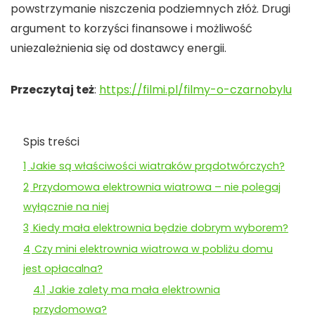
powstrzymanie niszczenia podziemnych złóż. Drugi
argument to korzyści finansowe i możliwość
uniezależnienia się od dostawcy energii.
Przeczytaj też
:
https://filmi.pl/filmy-o-czarnobylu
Spis treści
1
Jakie są właściwości wiatraków prądotwórczych?
2
Przydomowa elektrownia wiatrowa – nie polegaj
wyłącznie na niej
3
Kiedy mała elektrownia będzie dobrym wyborem?
4
Czy mini elektrownia wiatrowa w pobliżu domu
jest opłacalna?
4.1
Jakie zalety ma mała elektrownia
przydomowa?