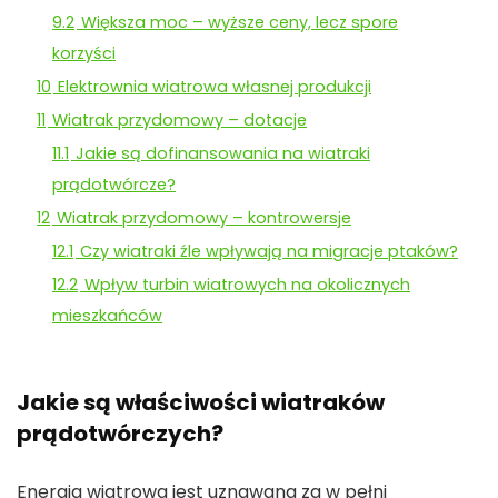
9.2
Większa moc – wyższe ceny, lecz spore
korzyści
10
Elektrownia wiatrowa własnej produkcji
11
Wiatrak przydomowy – dotacje
11.1
Jakie są dofinansowania na wiatraki
prądotwórcze?
12
Wiatrak przydomowy – kontrowersje
12.1
Czy wiatraki źle wpływają na migracje ptaków?
12.2
Wpływ turbin wiatrowych na okolicznych
mieszkańców
Jakie są właściwości wiatraków
prądotwórczych?
Energia wiatrowa jest uznawana za w pełni