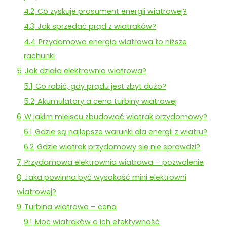
4.2
Co zyskuje prosument energii wiatrowej?
4.3
Jak sprzedać prąd z wiatraków?
4.4
Przydomowa energia wiatrowa to niższe
rachunki
5
Jak działa elektrownia wiatrowa?
5.1
Co robić, gdy prądu jest zbyt dużo?
5.2
Akumulatory a cena turbiny wiatrowej
6
W jakim miejscu zbudować wiatrak przydomowy?
6.1
Gdzie są najlepsze warunki dla energii z wiatru?
6.2
Gdzie wiatrak przydomowy się nie sprawdzi?
7
Przydomowa elektrownia wiatrowa – pozwolenie
8
Jaka powinna być wysokość mini elektrowni
wiatrowej?
9
Turbina wiatrowa – cena
9.1
Moc wiatraków a ich efektywność