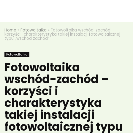
Home
»
Fotowoltaika
»
Fotowoltaika wschód-zachód –
korzyści i charakterystyka takiej instalacji fotowoltaicznej
typu „wschód zachód”
Fotowoltaika
Fotowoltaika
wschód-zachód –
korzyści i
charakterystyka
takiej instalacji
fotowoltaicznej typu