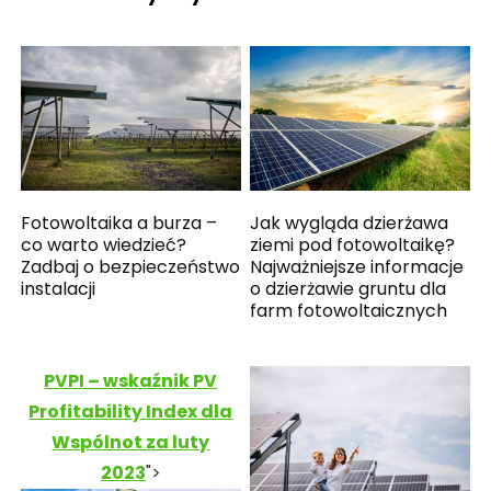
Fotowoltaika a burza –
Jak wygląda dzierżawa
co warto wiedzieć?
ziemi pod fotowoltaikę?
Zadbaj o bezpieczeństwo
Najważniejsze informacje
instalacji
o dzierżawie gruntu dla
farm fotowoltaicznych
PVPI – wskaźnik PV
Profitability Index dla
Wspólnot za luty
2023
">