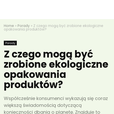
Home
»
Porady
»
Z czego mogą być zrobione ekologiczne
opakowania produktów?
Porady
Z czego mogą być
zrobione ekologiczne
opakowania
produktów?
Współcześnie konsumenci wykazują się coraz
większą świadomością dotyczącą
konieczności dbania o planetę. Znajduje to