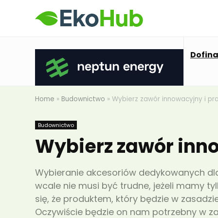
Dofin
Home
»
Budownictwo
»
Wybierz zawór innowacyjny i pr
Budownictwo
Wybierz zawór inn
Wybieranie akcesoriów dedykowanych dla
wcale nie musi być trudne, jeżeli mamy t
się, że produktem, który będzie w zasadzie
Oczywiście będzie on nam potrzebny w z