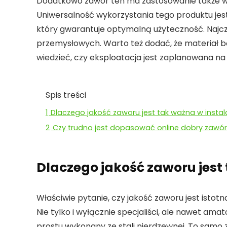
Dodatkowo zawór ten ma zastosowanie także w 
Uniwersalność wykorzystania tego produktu jes
który gwarantuje optymalną użyteczność. Najczę
przemysłowych. Warto też dodać, że materiał bę
wiedzieć, czy eksploatacja jest zaplanowana na 
Spis treści
1
Dlaczego jakość zaworu jest tak ważna w instala
2
Czy trudno jest dopasować online dobry zawór
Dlaczego jakość zaworu jest 
Właściwie pytanie, czy jakość zaworu jest istotn
Nie tylko i wyłącznie specjaliści, ale nawet am
prostu wykonany ze stali nierdzewnej. To sam