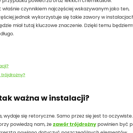
przypadku powietrza oraz lekkich chemikaliów.
t właśnie czynnikiem najczęściej wskazywanym jako ten,
ściej jednak wykorzystuje się takie zawory w instalacjac
dzie miał tutaj kluczowe znaczenie. Dzięki temu będziem
długo.
cji?
 trójdrożny?
tak ważna w instalacji?
a, wydaje się retoryczne. Samo przez się jest to oczywiste.
atorzy powiedzą nam, że
zawór trójdrożny
powinien być 
o zresztą powinno dotyczyć poszczególnych elementów.