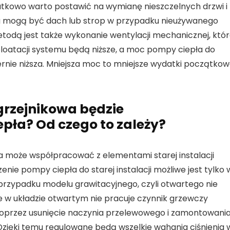
tkowo warto postawić na wymianę nieszczelnych drzwi i
 mogą być dach lub strop w przypadku nieużywanego
etodą jest także wykonanie wentylacji mechanicznej, któ
loatacji systemu będą niższe, a moc pompy ciepła do
rnie niższa. Mniejsza moc to mniejsze wydatki początko
grzejnikowa będzie
pła? Od czego to zależy?
może współpracować z elementami starej instalacji
enie pompy ciepła do starej instalacji możliwe jest tylko 
rzypadku modelu grawitacyjnego, czyli otwartego nie
e w układzie otwartym nie pracuje czynnik grzewczy
przez usunięcie naczynia przelewowego i zamontowani
Dzięki temu regulowane będą wszelkie wahania ciśnienia 