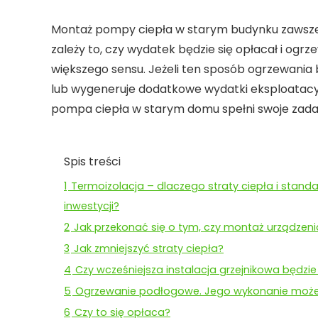
Montaż pompy ciepła w starym budynku zawsze w
zależy to, czy wydatek będzie się opłacał i ogrz
większego sensu. Jeżeli ten sposób ogrzewania
lub wygeneruje dodatkowe wydatki eksploatacyjn
pompa ciepła w starym domu spełni swoje zada
Spis treści
1
Termoizolacja – dlaczego straty ciepła i sta
inwestycji?
2
Jak przekonać się o tym, czy montaż urządze
3
Jak zmniejszyć straty ciepła?
4
Czy wcześniejsza instalacja grzejnikowa będz
5
Ogrzewanie podłogowe. Jego wykonanie może
6
Czy to się opłaca?