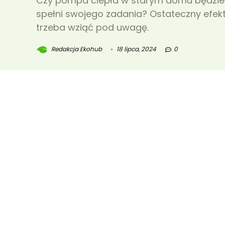
Czy pompa ciepła w starym domu będzie
spełni swojego zadania? Ostateczny efekt 
trzeba wziąć pod uwagę.
Redakcja Ekohub
18 lipca, 2024
0