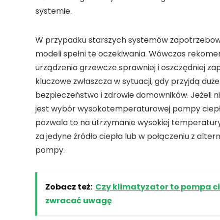
systemie.
W przypadku starszych systemów zapotrzebowan
modeli spełni te oczekiwania. Wówczas rekomen
urządzenia grzewcze sprawniej i oszczędniej z
kluczowe zwłaszcza w sytuacji, gdy przyjdą duż
bezpieczeństwo i zdrowie domowników. Jeżeli 
jest wybór wysokotemperaturowej pompy ciepła,
pozwala to na utrzymanie wysokiej temperatur
za jedyne źródło ciepła lub w połączeniu z alt
pompy.
Zobacz też:
Czy klimatyzator to pompa ci
zwracać uwagę