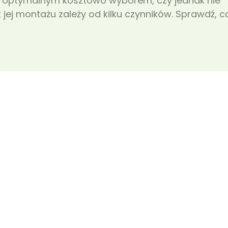
 optymalnym kosztowo wyborem, czy jednak nie
jej montażu zależy od kilku czynników. Sprawdź, c