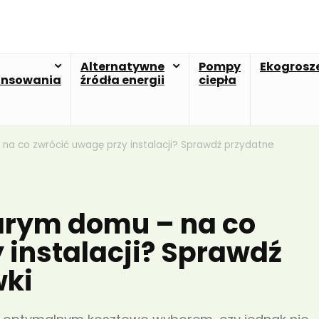
Alternatywne
Pompy
Ekogrosz
ansowania
źródła energii
ciepła
na co zwrócić uwagę przy instalacji? Sprawdź przydatne
arym domu – na co
 instalacji? Sprawdź
wki