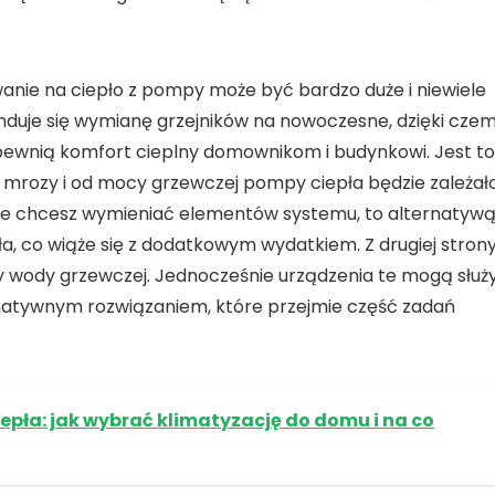
ie na ciepło z pompy może być bardzo duże i niewiele
duje się wymianę grzejników na nowoczesne, dzięki cze
apewnią komfort cieplny domownikom i budynkowi. Jest to
e mrozy i od mocy grzewczej pompy ciepła będzie zależał
nie chcesz wymieniać elementów systemu, to alternatyw
 co wiąże się z dodatkowym wydatkiem. Z drugiej stron
y wody grzewczej. Jednocześnie urządzenia te mogą służ
ernatywnym rozwiązaniem, które przejmie część zadań
epła: jak wybrać klimatyzację do domu i na co