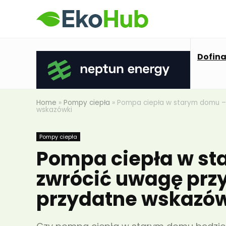
Dofin
Home
»
Pompy ciepła
»
Pompa ciepła w starym domu – 
wskazówki
Pompy ciepła
Pompa ciepła w st
zwrócić uwagę przy
przydatne wskazó