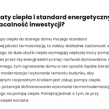
raty ciepła i standard energetyczn
calność inwestycji?
y ciepła do starego domu ma jego standard
j jakości termoizolację, to należy dokładnie zastanowić s
ego, że duże ubytki ciepła wymagają większej mocy pomp
a przez nią energii elektrycznej i rachunki domowników. 
zinnego, tym ogrzewanie domu w ten sposób będzie bardzi
za modernizacja i wykonanie remontu budynku, aby
lejnym racjonalnym krokiem jest zakup pompy ciepła.
 potencjał dofinansowania wykonania termomodernizacj
go na pompę ciepła. Pamiętaj jednak o tym, że przy
 ciepła wzrasta.