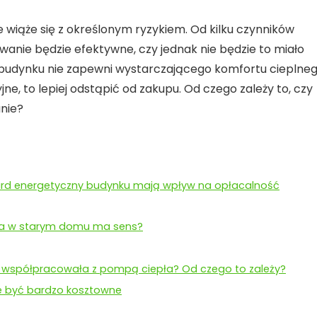
iąże się z określonym ryzykiem. Od kilku czynników
ewanie będzie efektywne, czy jednak nie będzie to miało
 budynku nie zapewni wystarczającego komfortu cieplne
e, to lepiej odstąpić od zakupu. Od czego zależy to, czy
nie?
ndard energetyczny budynku mają wpływ na opłacalność
nia w starym domu ma sens?
ie współpracowała z pompą ciepła? Od czego to zależy?
 być bardzo kosztowne