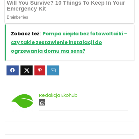
Zobacz też:
Pompa ciepła bez fotowoltaiki –
czy takie zestawienie instalacji do
ogrzewania domu ma sens?
Redakcja Ekohub