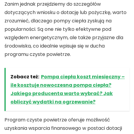
Zanim jednak przejdziemy do szczegółów
dotyczących
wniosku
o
dotację
lub
pożyczkę
, warto
zrozumieć, dlaczego
pompy ciepła
zyskują na
popularności. Są one nie tylko efektywne pod
względem energetycznym, ale także przyjazne dla
środowiska, co idealnie wpisuje się w ducha
programu
czyste powietrze
.
Zobacz też:
Pompa ciepła koszt miesięczny –
ile kosztuje nowoczesna pompa ciepła?
Jakiego producenta warto wybrać? Jak
obliczyć wydatki na ogrzewanie?
Program czyste powietrze
oferuje możliwość
uzyskania wsparcia finansowego w postaci
dotacji