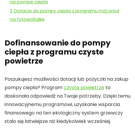
na pompę ciepła
3
Dotacja do pompy ciepła z programu mój prąd
na fotowoltaikę
Dofinansowanie do pompy
ciepła z programu czyste
powietrze
Poszukujesz możliwości
dotacji
lub
pożyczki
na zakup
pompy ciepła
? Program
czyste powietrze
to
doskonała odpowiedź na Twoje potrzeby. Dzięki temu
innowacyjnemu programowi, uzyskanie wsparcia
finansowego na ten ekologiczny system grzewczy
stało się łatwiejsze niż kiedykolwiek wcześniej.