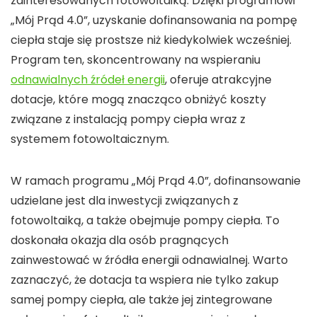
zainteresowanych
fotowoltaiką
. Dzięki
programowi
„Mój Prąd 4.0”
, uzyskanie
dofinansowania
na
pompę
ciepła
staje się prostsze niż kiedykolwiek wcześniej.
Program ten, skoncentrowany na wspieraniu
odnawialnych źródeł energii
, oferuje atrakcyjne
dotacje
, które mogą znacząco obniżyć koszty
związane z instalacją
pompy ciepła
wraz z
systemem
fotowoltaicznym
.
W ramach
programu „Mój Prąd 4.0”
,
dofinansowanie
udzielane jest dla inwestycji związanych z
fotowoltaiką
, a także obejmuje
pompy ciepła
. To
doskonała okazja dla osób pragnących
zainwestować w
źródła energii odnawialnej
. Warto
zaznaczyć, że
dotacja
ta wspiera nie tylko zakup
samej
pompy ciepła
, ale także jej zintegrowane