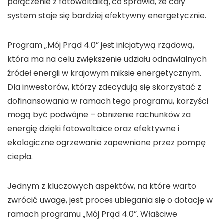
połączenie z
fotowoltaiką
, co sprawia, że cały
system staje się bardziej efektywny energetycznie.
Program „Mój Prąd 4.0”
jest inicjatywą rządową,
która ma na celu zwiększenie udziału
odnawialnych
źródeł energii
w krajowym miksie energetycznym.
Dla inwestorów, którzy zdecydują się skorzystać z
dofinansowania
w ramach tego programu, korzyści
mogą być podwójne – obniżenie rachunków za
energię dzięki
fotowoltaice
oraz efektywne i
ekologiczne ogrzewanie zapewnione przez
pompę
ciepła
.
Jednym z kluczowych aspektów, na które warto
zwrócić uwagę, jest proces ubiegania się o
dotację
w
ramach
programu „Mój Prąd 4.0”
. Właściwe