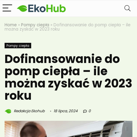
Home
»
Pompy ciepła
»
Dofinansowanie do pomp ciepła – ile
można zyskać w 2023 roku
Pompy ciepła
Dofinansowanie do
pomp ciepła – ile
można zyskać w 2023
roku
Redakcja Ekohub
18 lipca, 2024
0