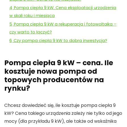
4
Pompa ciepła 9 kW. Cena eksploatacji urządzenia
w skali roku i miesiąca
5
Pompa ciepła 9 kW a rekuperacja i fotowoltaika –
czy warto to łączyć?
6
Czy pompa ciepła 9 kW to dobra inwestycja?
Pompa ciepła 9 kW – cena. Ile
kosztuje nowa pompa od
topowych producentów na
rynku?
Chcesz dowiedzieć się, ile kosztuje pompa ciepła 9
kW? Cena takiego urządzenia zależy nie tylko od jego
mocy (dla przykładu 9 kW), ale także od wskaźnika