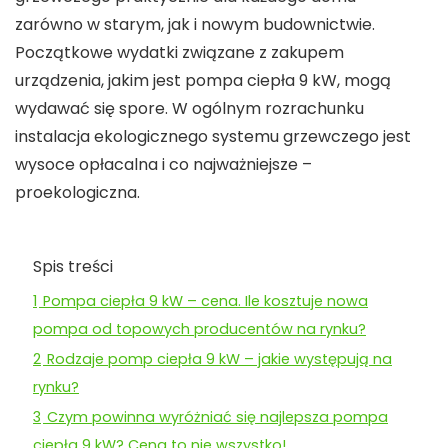
zarówno w starym, jak i nowym budownictwie.
Początkowe wydatki związane z zakupem
urządzenia, jakim jest pompa ciepła 9 kW, mogą
wydawać się spore. W ogólnym rozrachunku
instalacja ekologicznego systemu grzewczego jest
wysoce opłacalna i co najważniejsze –
proekologiczna.
Spis treści
1
Pompa ciepła 9 kW – cena. Ile kosztuje nowa
pompa od topowych producentów na rynku?
2
Rodzaje pomp ciepła 9 kW – jakie występują na
rynku?
3
Czym powinna wyróżniać się najlepsza pompa
ciepła 9 kW? Cena to nie wszystko!