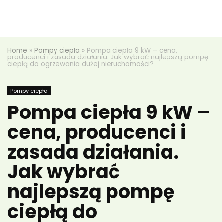
Home
»
Pompy ciepła
»
Pompa ciepła 9 kW – cena,
producenci i zasada działania. Jak wybrać najlepszą pompę
ciepłą do ogrzewania dużej nieruchomości?
Pompy ciepła
Pompa ciepła 9 kW –
cena, producenci i
zasada działania.
Jak wybrać
najlepszą pompę
ciepłą do