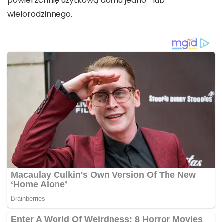
powierzchnię użytkową domu jedno- lub
wielorodzinnego.