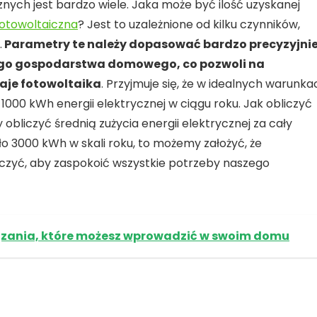
cznych jest bardzo wiele. Jaka może być ilość uzyskanej
fotowoltaiczna
? Jest to uzależnione od kilku czynników,
.
Parametry te należy dopasować bardzo precyzyjni
go gospodarstwa domowego, co pozwoli na
aje fotowoltaika
. Przyjmuje się, że w idealnych warunka
000 kWh energii elektrycznej w ciągu roku. Jak obliczyć
obliczyć średnią zużycia energii elektrycznej za cały
ło 3000 kWh w skali roku, to możemy założyć, że
czyć, aby zaspokoić wszystkie potrzeby naszego
iązania, które możesz wprowadzić w swoim domu