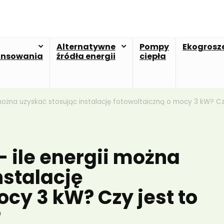
Alternatywne
Pompy
Ekogrosz
ansowania
źródła energii
ciepła
 można uzyskać stosując instalację fotowoltaiczną o mocy 3 kW? C
– ile energii można
nstalację
cy 3 kW? Czy jest to
?