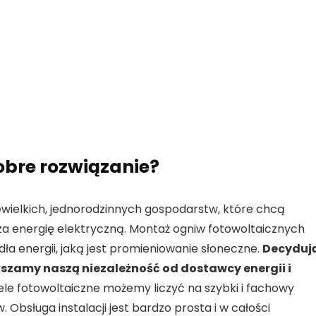
obre rozwiązanie?
iewielkich, jednorodzinnych gospodarstw, które chcą
 energię elektryczną. Montaż ogniw fotowoltaicznych
a energii, jaką jest promieniowanie słoneczne.
Decyduj
kszamy naszą niezależność od dostawcy energii i
ele fotowoltaiczne możemy liczyć na szybki i fachowy
bsługa instalacji jest bardzo prosta i w całości