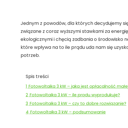
Jednym z powodów, dla których decydujemy się n
związane z coraz wyższymi stawkami za energię 
ekologicznymi i chęcią zadbania o środowisko 
które wpływa na to ile prądu uda nam się uzyska
potrzeb.
Spis treści
1
Fotowoltaika 3 kW – jaka jest opłacalność małej 
2
Fotowoltaika 3 kW – ile prądu wyprodukuje?
3
Fotowoltaika 3 kW – czy to dobre rozwiązanie?
4
Fotowoltaika 3 kW – podsumowanie