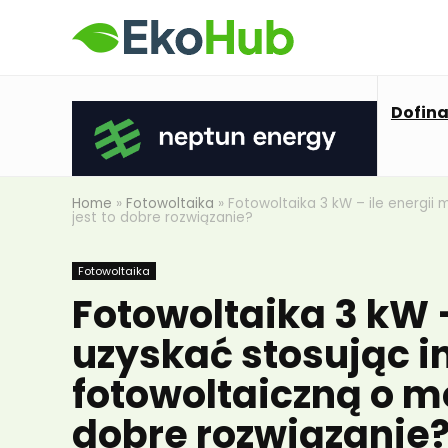
Dofin
Home
»
Fotowoltaika
»
Fotowoltaika 3 kW – ile energii
jest to dobre rozwiązanie?
Fotowoltaika
Fotowoltaika 3 kW 
uzyskać stosując i
fotowoltaiczną o mo
dobre rozwiązanie