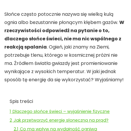
Słońce często potocznie nazywa się wielką kulą
ognia albo bezustannie płonącym kłębem gazów.
W
rzeczywistości odpowiedź na pytanie o to,
dlaczego słońce świeci, nie ma nic wspólnego z
reakcją spalania
. Ogień, jaki znamy na Ziemi,
potrzebuje tlenu, którego w kosmicznej próżni nie
ma. Źródłem światła gwiazdy jest promieniowanie
wynikające z wysokich temperatur. W jaki jednak
sposób tę energię da się wykorzystać? Wyjaśniamy!
Spis treści
1
Dlaczego słońce świeci – wyjaśnienie fizyczne
2
Jak przetworzyć energię słoneczną na prąd?
2.1
Co ma wpływ na wydajność ogniwa