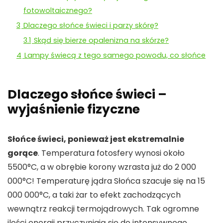
fotowoltaicznego?
3
Dlaczego słońce świeci i parzy skórę?
3.1
Skąd się bierze opalenizna na skórze?
4
Lampy świecą z tego samego powodu, co słońce
Dlaczego słońce świeci –
wyjaśnienie fizyczne
Słońce świeci, ponieważ jest ekstremalnie
gorące
. Temperatura fotosfery wynosi około
5500°C, a w obrębie korony wzrasta już do 2 000
000°C! Temperaturę jądra Słońca szacuje się na 15
000 000°C, a taki żar to efekt zachodzących
wewnątrz reakcji termojądrowych. Tak ogromne
ilości energii przyczyniają się do intensywnego