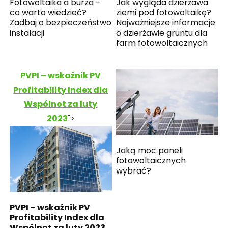
Fotowoltaika a burza –
Jak wygląda dzierżawa
co warto wiedzieć?
ziemi pod fotowoltaikę?
Zadbaj o bezpieczeństwo
Najważniejsze informacje
instalacji
o dzierżawie gruntu dla
farm fotowoltaicznych
PVPI – wskaźnik PV
Profitability Index dla
Wspólnot za luty
2023
">
Jaką moc paneli
fotowoltaicznych
wybrać?
PVPI – wskaźnik PV
Profitability Index dla
Wspólnot za luty 2023