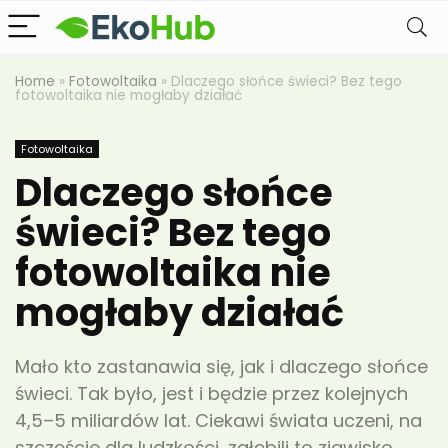
Home
»
Fotowoltaika
»
Dlaczego słońce świeci? Bez tego
fotowoltaika nie mogłaby działać
Fotowoltaika
Dlaczego słońce
świeci? Bez tego
fotowoltaika nie
mogłaby działać
Mało kto zastanawia się, jak i dlaczego słońce
świeci. Tak było, jest i będzie przez kolejnych
4,5–5 miliardów lat. Ciekawi świata uczeni, na
szczęście dla ludzkości, zgłębili to zjawisko.