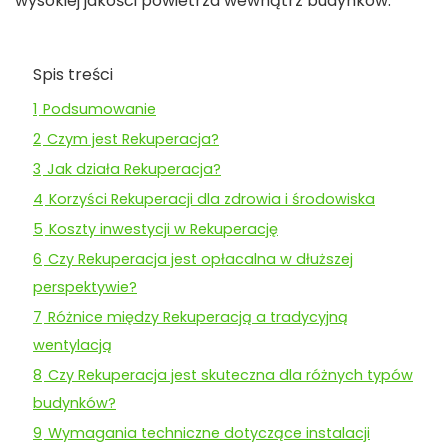
wysokiej jakości powietrza wewnątrz budynków.
Spis treści
1
Podsumowanie
2
Czym jest Rekuperacja?
3
Jak działa Rekuperacja?
4
Korzyści Rekuperacji dla zdrowia i środowiska
5
Koszty inwestycji w Rekuperację
6
Czy Rekuperacja jest opłacalna w dłuższej
perspektywie?
7
Różnice między Rekuperacją a tradycyjną
wentylacją
8
Czy Rekuperacja jest skuteczna dla różnych typów
budynków?
9
Wymagania techniczne dotyczące instalacji