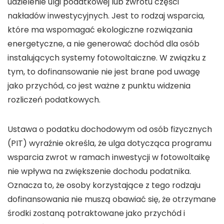
udzielenie
ulgi
podatkowej lub zwrotu części
nakładów inwestycyjnych. Jest to rodzaj wsparcia,
które ma wspomagać ekologiczne rozwiązania
energetyczne, a nie generować
dochód
dla osób
instalujących
systemy fotowoltaiczne
. W związku z
tym, to
dofinansowanie
nie jest brane pod uwagę
jako
przychód
, co jest ważne z punktu widzenia
rozliczeń podatkowych.
Ustawa o
podatku dochodowym od osób fizycznych
(PIT) wyraźnie określa, że
ulga
dotycząca
programu
wsparcia zwrot
w ramach inwestycji w
fotowoltaikę
nie wpływa na zwiększenie
dochodu
podatnika.
Oznacza to, że osoby korzystające z tego rodzaju
dofinansowania
nie muszą obawiać się, że otrzymane
środki zostaną potraktowane jako
przychód
i