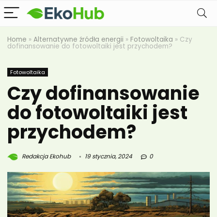
Home
»
Alternatywne źródła energii
»
Fotowoltaika
»
Czy
dofinansowanie do fotowoltaiki jest przychodem?
Fotowoltaika
Czy dofinansowanie
do fotowoltaiki jest
przychodem?
Redakcja Ekohub
19 stycznia, 2024
0