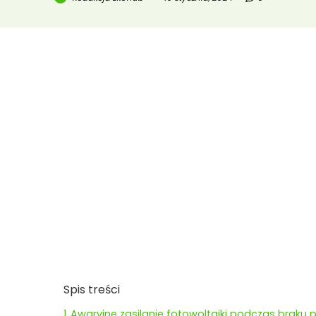
Spis treści
1
Awaryjne zasilanie fotowoltaiki podczas braku 