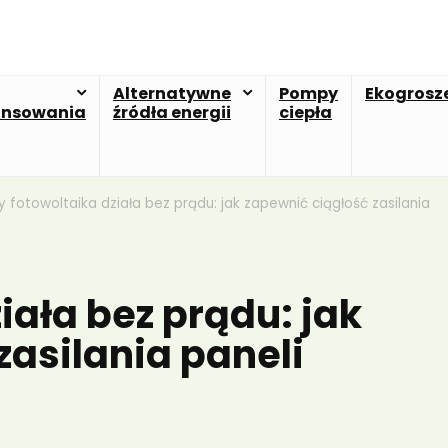
Alternatywne
Pompy
Ekogrosz
ansowania
źródła energii
ciepła
y fotowoltaika działa bez prądu: jak zapewnić ciągłość zasilania
iała bez prądu: jak
zasilania paneli