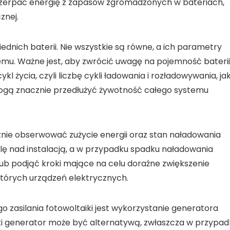
czerpać energię z zapasów zgromadzonych w bateriach,
znej.
ednich baterii
. Nie wszystkie są równe, a ich parametry
u. Ważne jest, aby zwrócić uwagę na
pojemność
baterii
cykl życia
, czyli liczbę cykli ładowania i rozładowywania, ja
ogą znacznie przedłużyć żywotność całego systemu
nie obserwować zużycie energii oraz stan naładowania
olę nad instalacją, a w przypadku spadku naładowania
lub podjąć kroki mające na celu doraźne zwiększenie
ektórych urządzeń elektrycznych.
zasilania fotowoltaiki jest wykorzystanie
generatora
ki generator może być alternatywą, zwłaszcza w przypad