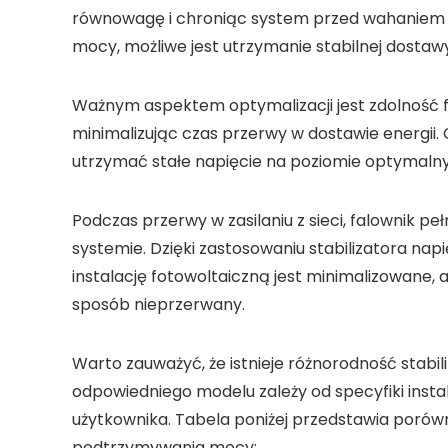
równowagę i chroniąc system przed wahaniem n
mocy
, możliwe jest utrzymanie stabilnej dosta
Ważnym aspektem optymalizacji jest zdolność
minimalizując czas przerwy w dostawie energii.
utrzymać stałe napięcie na poziomie optymaln
Podczas przerwy w zasilaniu z
sieci
,
falownik
peł
systemie. Dzięki zastosowaniu
stabilizatora napi
instalację fotowoltaiczną
jest minimalizowane, 
sposób nieprzerwany.
Warto zauważyć, że istnieje różnorodność
stabi
odpowiedniego modelu zależy od specyfiki
insta
użytkownika. Tabela poniżej przedstawia poró
podtrzymywania mocy
: