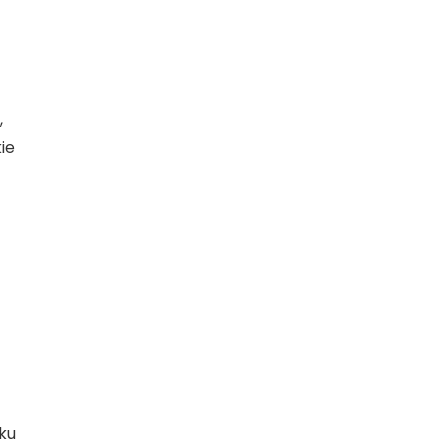
,
kie
ku