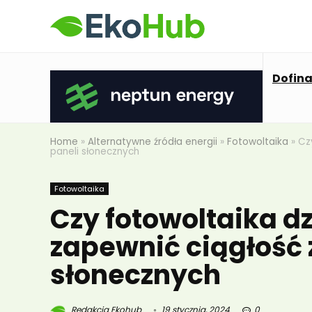
Dofin
Home
»
Alternatywne źródła energii
»
Fotowoltaika
»
Cz
paneli słonecznych
Fotowoltaika
Czy fotowoltaika dz
zapewnić ciągłość 
słonecznych
Redakcja Ekohub
19 stycznia, 2024
0