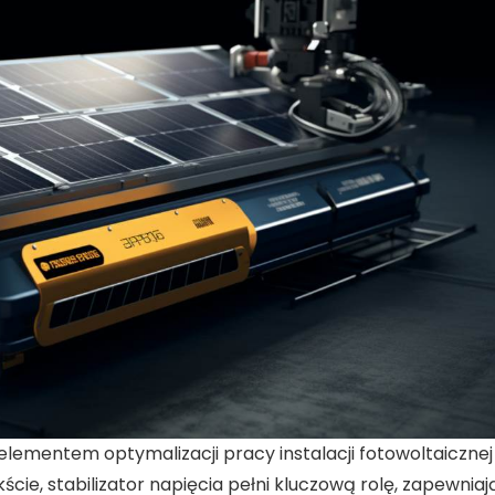
 elementem optymalizacji pracy
instalacji fotowoltaicznej
kście,
stabilizator napięcia
pełni kluczową rolę, zapewniaj