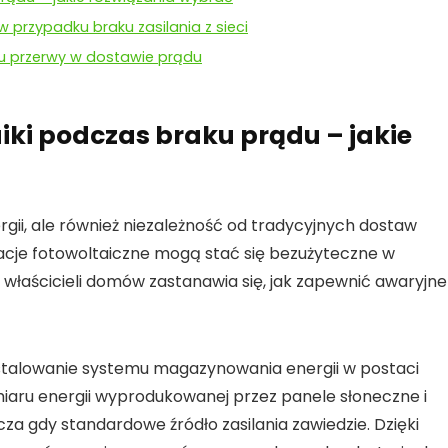
w przypadku braku zasilania z sieci
ku przerwy w dostawie prądu
iki podczas braku prądu – jakie
ergii, ale również niezależność od tradycyjnych dostaw
acje fotowoltaiczne mogą stać się bezużyteczne w
j właścicieli domów zastanawia się, jak zapewnić
awaryjne
stalowanie
systemu magazynowania energii
w postaci
miaru energii wyprodukowanej przez panele słoneczne i
cza gdy standardowe źródło zasilania zawiedzie. Dzięki