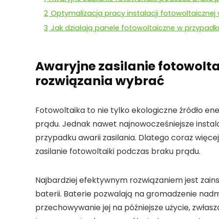
2
Optymalizacja pracy instalacji fotowoltaicznej 
3
Jak działają panele fotowoltaiczne w przypad
Awaryjne zasilanie fotowolta
rozwiązania wybrać
Fotowoltaika to nie tylko ekologiczne źródło en
prądu. Jednak nawet najnowocześniejsze instal
przypadku awarii zasilania. Dlatego coraz więce
zasilanie fotowoltaiki podczas braku prądu
.
Najbardziej efektywnym rozwiązaniem jest zain
baterii. Baterie pozwalają na gromadzenie nad
przechowywanie jej na późniejsze użycie, zwłasz