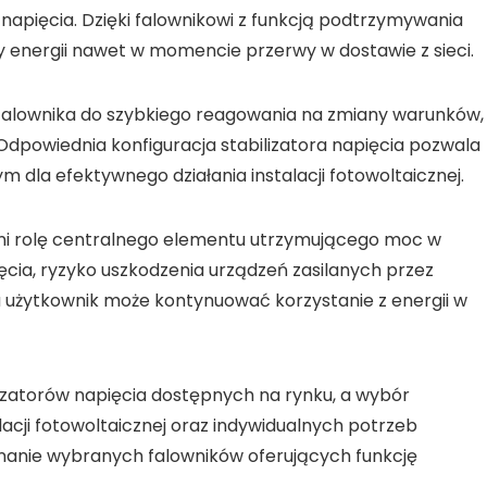
apięcia. Dzięki
falownikowi
z funkcją
podtrzymywania
wy energii nawet w momencie przerwy w dostawie z sieci.
falownika
do szybkiego reagowania na zmiany warunków,
 Odpowiednia konfiguracja
stabilizatora napięcia
pozwala
ym dla efektywnego działania
instalacji fotowoltaicznej
.
ni rolę centralnego elementu utrzymującego
moc
w
ęcia
, ryzyko uszkodzenia urządzeń zasilanych przez
a użytkownik może kontynuować korzystanie z energii w
lizatorów napięcia
dostępnych na rynku, a wybór
lacji fotowoltaicznej
oraz indywidualnych potrzeb
wnanie wybranych
falowników
oferujących funkcję