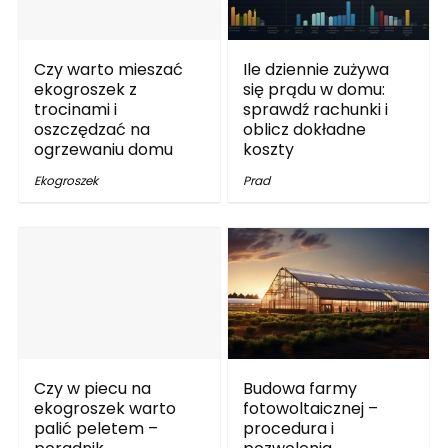
Czy warto mieszać
Ile dziennie zużywa
ekogroszek z
się prądu w domu:
trocinami i
sprawdź rachunki i
oszczędzać na
oblicz dokładne
ogrzewaniu domu
koszty
Ekogroszek
Prad
Czy w piecu na
Budowa farmy
ekogroszek warto
fotowoltaicznej –
palić peletem –
procedura i