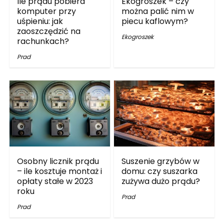
Ile prądu pobiera
Ekogroszek – czy
komputer przy
można palić nim w
uśpieniu: jak
piecu kaflowym?
zaoszczędzić na
Ekogroszek
rachunkach?
Prad
Osobny licznik prądu
Suszenie grzybów w
– ile kosztuje montaż i
domu: czy suszarka
opłaty stałe w 2023
zużywa dużo prądu?
roku
Prad
Prad