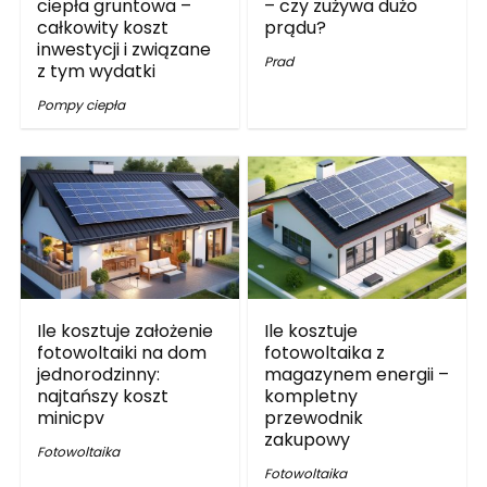
ciepła gruntowa –
– czy zużywa dużo
całkowity koszt
prądu?
inwestycji i związane
Prad
z tym wydatki
Pompy ciepła
Ile kosztuje założenie
Ile kosztuje
fotowoltaiki na dom
fotowoltaika z
jednorodzinny:
magazynem energii –
najtańszy koszt
kompletny
minicpv
przewodnik
zakupowy
Fotowoltaika
Fotowoltaika