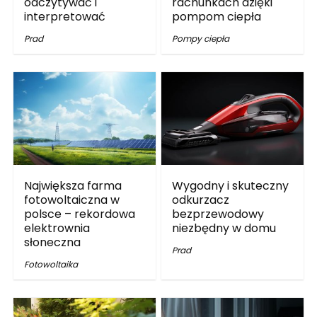
odczytywać i
rachunkach dzięki
interpretować
pompom ciepła
Prad
Pompy ciepła
Największa farma
Wygodny i skuteczny
fotowoltaiczna w
odkurzacz
polsce – rekordowa
bezprzewodowy
elektrownia
niezbędny w domu
słoneczna
Prad
Fotowoltaika