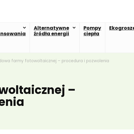
Alternatywne
Pompy
Ekogrosz
ansowania
źródła energii
ciepła
dowa farmy fotowoltaicznej – procedura i pozwolenia
woltaicznej –
enia