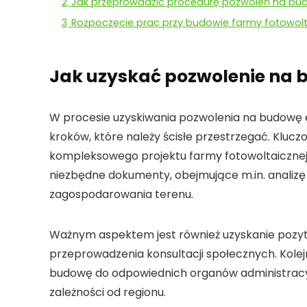
2
Jak przeprowadzić procedurę pozwoleń na bud
3
Rozpoczęcie prac przy budowie farmy fotowolt
Jak uzyskać pozwolenie na b
W procesie uzyskiwania
pozwolenia na budowę e
kroków
, które należy ścisłe przestrzegać. Kl
kompleksowego projektu
farmy fotowoltaicznej
niezbędne dokumenty
, obejmujące m.in. anali
zagospodarowania terenu
.
Ważnym aspektem jest również uzyskanie
pozyt
przeprowadzenia konsultacji społecznych. Kole
budowę
do odpowiednich organów administracyj
zależności od regionu.