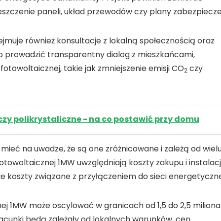
ieszczenie paneli, układ przewodów czy plany zabezpiecze
jmuje również konsultacje z lokalną społecznością oraz
o prowadzić transparentny dialog z mieszkańcami,
fotowoltaicznej
, takie jak
zmniejszenie emisji
CO
czy
2
zy polikrystaliczne - na co postawić przy domu
 mieć na uwadze, że są one zróżnicowane i zależą od wiel
otowoltaicznej 1MW
uwzględniają koszty zakupu i instalacj
e koszty związane z przyłączeniem do sieci energetyczne
nej 1MW
może oscylować w granicach od
1,5 do 2,5 miliona
zacunki będą zależały od lokalnych warunków, cen