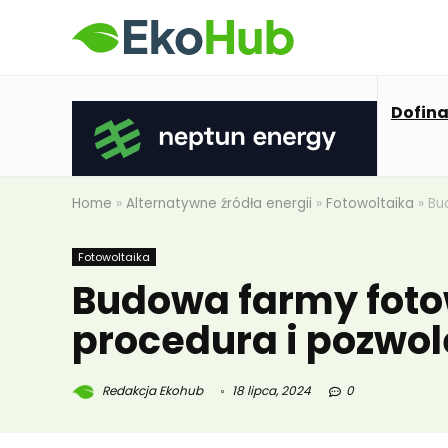
Dofin
Home
»
Alternatywne źródła energii
»
Fotowoltaika
»
Bu
Fotowoltaika
Budowa farmy foto
procedura i pozwol
Redakcja Ekohub
18 lipca, 2024
0