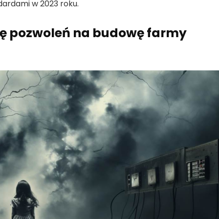
dardami
w 2023 roku.
rę pozwoleń na budowę farmy