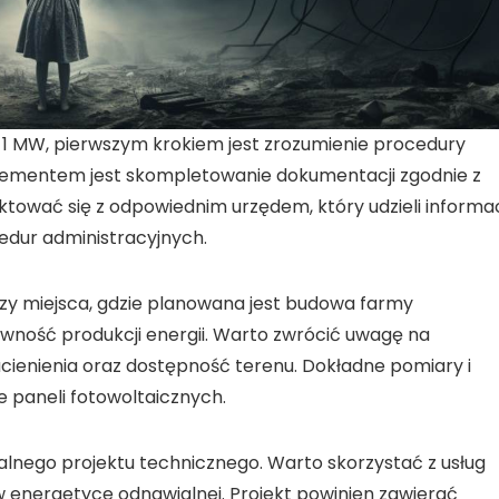
 1
MW
, pierwszym krokiem jest zrozumienie procedury
lementem jest skompletowanie dokumentacji zgodnie z
ktować się z odpowiednim urzędem, który udzieli informac
ur administracyjnych.
zy miejsca, gdzie planowana jest budowa farmy
tywność
produkcji energii
. Warto zwrócić uwagę na
cienienia oraz dostępność terenu. Dokładne pomiary i
e paneli
fotowoltaicznych
.
alnego projektu technicznego. Warto skorzystać z usług
 w
energetyce odnawialnej
. Projekt powinien zawierać