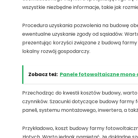
wszystkie niezbędne informacje, takie jak rozm
Procedura uzyskania
pozwolenia na budowę
obe
ewentualne uzyskanie zgody od sąsiadów. Wart
prezentując korzyści związane z budową
farmy 
lokalny rozwój gospodarczy.
Zobacz też:
Panele fotowoltaiczne mono c
Przechodząc do kwestii
kosztów budowy
, warto
czynników. Szacunki dotyczące budowy
farmy f
paneli, systemu montażowego, inwertera, a takż
Przykładowo,
koszt budowy farmy fotowoltaicz
złotych
. Warto jednak pamiętać, że dokładne s