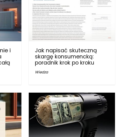
ie i
Jak napisać skuteczną
a
skargę konsumencką:
całą
poradnik krok po kroku
Wiedza