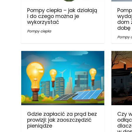
Pompy ciepła – jak działają
Pompy
i do czego można je
wydaj
wykorzystać
dom z
dobę
Pompy ciepła
Pompy c
Gdzie zapłacić za prąd bez
Czy 
prowizji: jak zaoszczędzić
odłąc
pieniądze
dlacz
w dos