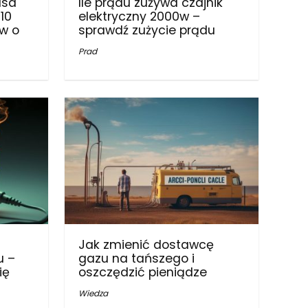
usa
Ile prądu zużywa czajnik
10
elektryczny 2000w –
w o
sprawdź zużycie prądu
Prad
Jak zmienić dostawcę
u –
gazu na tańszego i
ię
oszczędzić pieniądze
Wiedza