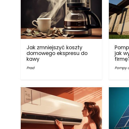
Jak zmniejszyć koszty
Pompy
domowego ekspresu do
jak w
kawy
firmę
Prad
Pompy c