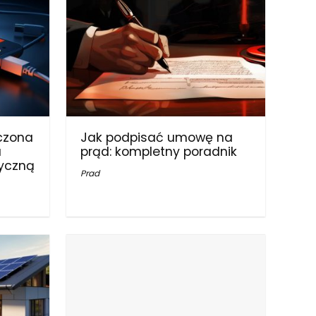
czona
Jak podpisać umowę na
u
prąd: kompletny poradnik
ryczną
Prad