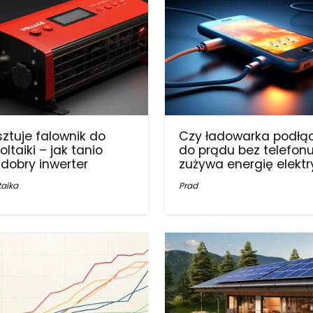
osztuje falownik do
Czy ładowarka podłą
ltaiki – jak tanio
do prądu bez telefon
 dobry inwerter
zużywa energię elekt
taika
Prad