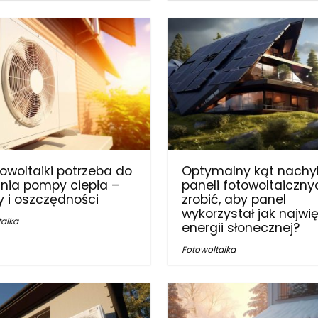
otowoltaiki potrzeba do
Optymalny kąt nachy
ania pompy ciepła –
paneli fotowoltaiczny
y i oszczędności
zrobić, aby panel
wykorzystał jak najwi
taika
energii słonecznej?
Fotowoltaika