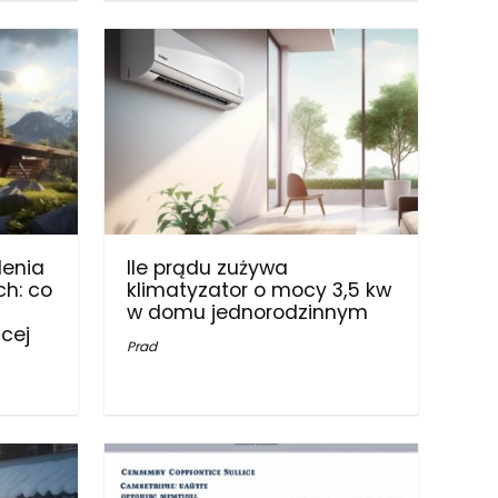
lenia
Ile prądu zużywa
ch: co
klimatyzator o mocy 3,5 kw
w domu jednorodzinnym
ęcej
Prad