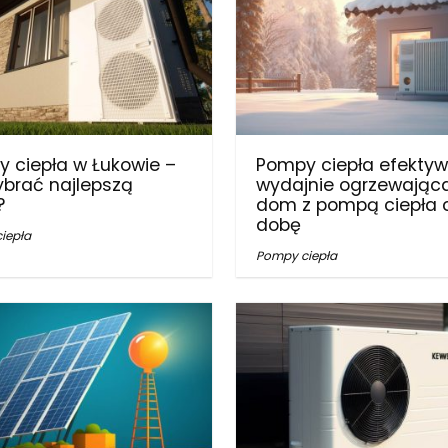
 ciepła w Łukowie –
Pompy ciepła efektywn
ybrać najlepszą
wydajnie ogrzewając
?
dom z pompą ciepła 
dobę
iepła
Pompy ciepła