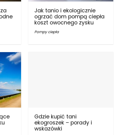
 za
Jak tanio i ekologicznie
godne
ogrzać dom pompą ciepła
koszt owocnego zysku
Pompy ciepła
zące
Gdzie kupić tani
ku
ekogroszek – porady i
wskazówki