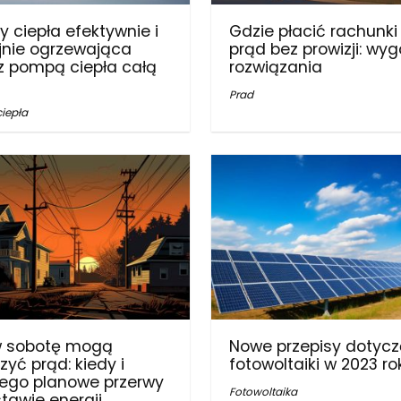
 ciepła efektywnie i
Gdzie płacić rachunki
nie ogrzewająca
prąd bez prowizji: wy
 pompą ciepła całą
rozwiązania
Prad
iepła
w sobotę mogą
Nowe przepisy dotyc
zyć prąd: kiedy i
fotowoltaiki w 2023 ro
ego planowe przerwy
Fotowoltaika
tawie energii