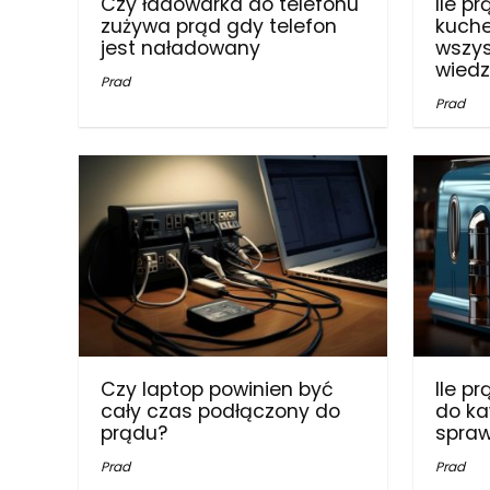
Czy ładowarka do telefonu
Ile p
zużywa prąd gdy telefon
kuch
jest naładowany
wszys
wiedz
Prad
Prad
Czy laptop powinien być
Ile p
cały czas podłączony do
do ka
prądu?
spraw
Prad
Prad