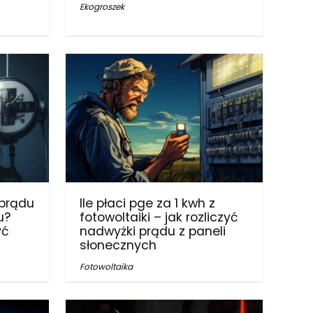
Ekogroszek
 prądu
Ile płaci pge za 1 kwh z
u?
fotowoltaiki – jak rozliczyć
yć
nadwyżki prądu z paneli
słonecznych
Fotowoltaika