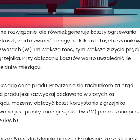
e rozwiązanie, ale również generuje
koszty ogrzewania
koszt, warto zwrócić uwagę na kilka istotnych czynników
w
watach (W)
. Im większa moc, tym większe zużycie prądu
zejnika. Przy obliczaniu kosztów warto uwzględnić ile
e dni w miesiącu.
 uwagę cenę prądu. Przyjrzenie się
rachunkom za prąd
a prądu jest zazwyczaj podawana w złotych za
ądu, możemy obliczyć koszt korzystania z grzejnika
ewania jest prosty: moc grzejnika (w kW) pomnożona prze
zł/kWh).
przez 8 godzin dziennie przez cały miesiąc, korzystając z