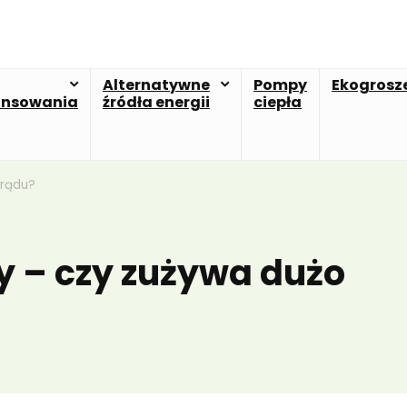
Alternatywne
Pompy
Ekogrosz
ansowania
źródła energii
ciepła
prądu?
ny – czy zużywa dużo