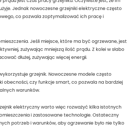
 prądu jest
czas pracy grzejnika
. Oczywiste jest, że im
 zużyje. Jednak nowoczesne grzejniki elektryczne często
wego, co pozwala zoptymalizować ich pracę i
pomieszczenia
. Jeśli miejsce, które ma być ogrzewane, jest
tywniej, zużywając mniejszą ilość prądu. Z kolei w słabo
ować dłużej, zużywając więcej energii.
ą wykorzystuje grzejnik. Nowoczesne modele często
ki obecności, czy funkcje smart, co pozwala na bardziej
ualnych warunków.
zejnik elektryczny warto więc rozważyć kilka istotnych
 pomieszczenia i zastosowane technologie. Ostateczny
ych potrzeb i warunków, aby ogrzewanie było nie tylko