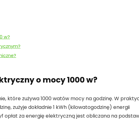
00 w?
trycznym?
omiczne?
ektryczny o mocy 1000 w?
ie, które zużywa
1000 watów mocy na godzinę
. W prakty
dzinę, zużyje dokładnie
1 kWh (kilowatogodzinę)
energii
ryf opłat za energię elektryczną jest obliczana na podsta