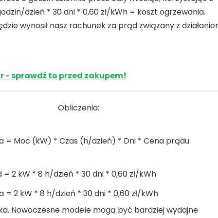
odzin/dzień * 30 dni * 0,60 zł/kWh = koszt ogrzewania.
dzie wynosił nasz rachunek za prąd związany z działani
or - sprawdź to przed zakupem!
Obliczenia:
a
= Moc (kW) * Czas (h/dzień) * Dni * Cena prądu
d
= 2 kW * 8 h/dzień * 30 dni * 0,60 zł/kWh
a
= 2 kW * 8 h/dzień * 30 dni * 0,60 zł/kWh
ika. Nowoczesne modele mogą być bardziej wydajne