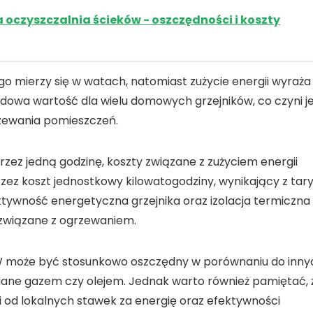
oczyszczalnia ścieków - oszczędności i koszty
go mierzy się w watach, natomiast
zużycie energii
wyraża
rdowa wartość dla wielu domowych grzejników, co czyni j
ewania pomieszczeń.
rzez jedną godzinę, koszty związane z zużyciem energii
ez koszt jednostkowy kilowatogodziny, wynikający z tary
ktywność energetyczna grzejnika oraz izolacja termiczna
związane z ogrzewaniem.
 W może być stosunkowo oszczędny w porównaniu do inny
opalane gazem czy olejem. Jednak warto również pamiętać, 
ci od lokalnych stawek za energię oraz efektywności