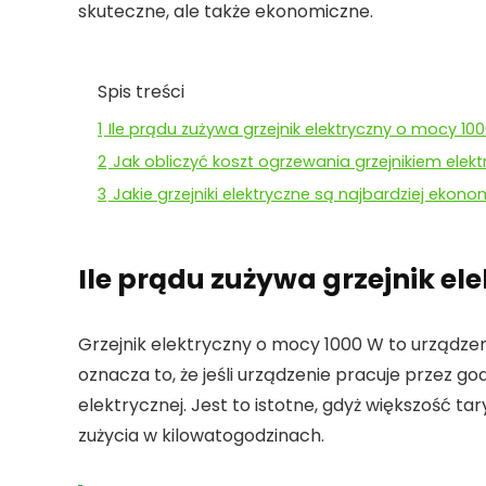
skuteczne, ale także ekonomiczne.
Spis treści
1
Ile prądu zużywa grzejnik elektryczny o mocy 10
2
Jak obliczyć koszt ogrzewania grzejnikiem elek
3
Jakie grzejniki elektryczne są najbardziej ekon
Ile prądu zużywa grzejnik el
Grzejnik elektryczny o mocy 1000 W
to urządzen
oznacza to, że jeśli urządzenie pracuje przez go
elektrycznej. Jest to istotne, gdyż większość ta
zużycia w kilowatogodzinach.