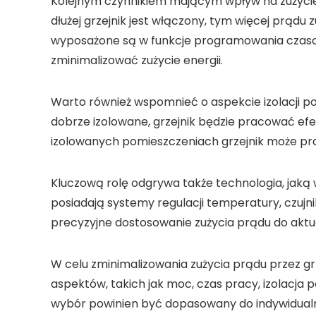
Kolejnym czynnikiem mającym wpływ na zużycie
dłużej grzejnik jest włączony, tym więcej prądu
wyposażone są w funkcje programowania czaso
zminimalizować zużycie energii.
Warto również wspomnieć o aspekcie
izolacji 
dobrze izolowane, grzejnik będzie pracować efek
izolowanych pomieszczeniach grzejnik może prac
Kluczową rolę odgrywa także
technologia
, jak
posiadają systemy regulacji temperatury, czujni
precyzyjne dostosowanie zużycia prądu do akt
W celu zminimalizowania zużycia prądu przez gr
aspektów, takich jak moc, czas pracy, izolacja
wybór powinien być dopasowany do indywidualn