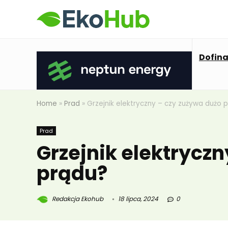
Dofin
Home
»
Prad
»
Grzejnik elektryczny – czy zużywa dużo 
Prad
Grzejnik elektrycz
prądu?
Redakcja Ekohub
18 lipca, 2024
0