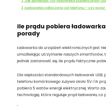
2
Jak sprawdzić czy ładowarka pobiera prąd? 
3
Ładowarka odłączona od telefonu – czy wciąż 
Ile prądu pobiera ładowarka
porady
Ładowarka do urządzeń elektronicznych
jest n
umożliwiając utrzymanie naszych smartfonów, t
jednak zastanowić się, ile prądu faktycznie pob
Dla większości standardowych ładowarek
USB
,
telefonu komórkowego
zużywa około
5V
i
1A
prą
pobiera
5 watów
energii elektrycznej. Warto z
technologię, która reguluje prąd ładowania, co 