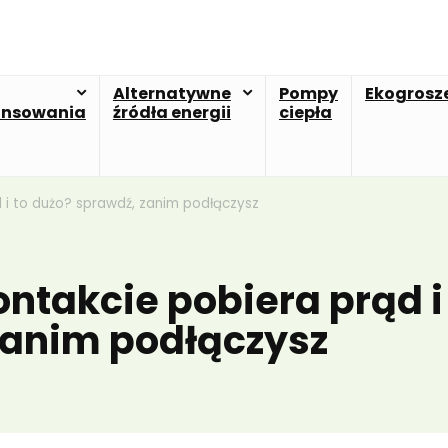
Alternatywne
Pompy
Ekogrosz
ansowania
źródła energii
ciepła
 i to dużo? sprawdź, zanim podłączysz
ntakcie pobiera prąd i
zanim podłączysz