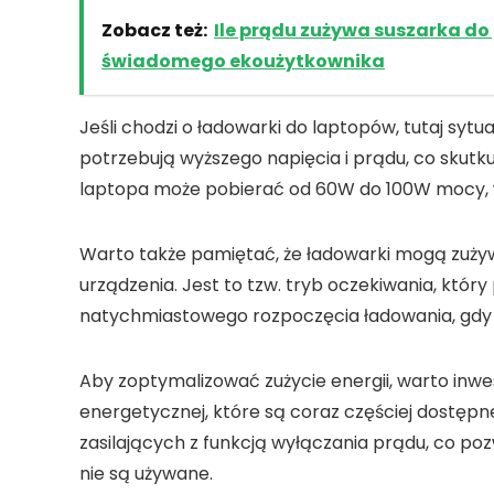
Zobacz też:
Ile prądu zużywa suszarka d
świadomego ekoużytkownika
Jeśli chodzi o ładowarki do
laptopów
, tutaj syt
potrzebują wyższego napięcia i prądu, co sku
laptopa może pobierać od
60W do 100W
mocy, w
Warto także pamiętać, że ładowarki mogą zuży
urządzenia. Jest to tzw.
tryb oczekiwania
, któr
natychmiastowego rozpoczęcia ładowania, gdy 
Aby zoptymalizować zużycie energii, warto inw
energetycznej
, które są coraz częściej dostęp
zasilających
z funkcją wyłączania prądu, co pozw
nie są używane.