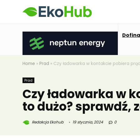
Dofin
Home
»
Prad
»
Czy ładowarka w kontakcie pobiera prąd
Prad
Czy ładowarka w ko
to dużo? sprawdź, 
Redakcja Ekohub
19 stycznia, 2024
0