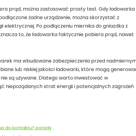
era prąd
, można zastosować prosty test. Gdy ładowarka
ej podłączone żadne urządzenie, można skorzystać z
i elektrycznej. Po podłączeniu miernika do gniazdka z
 oznacza to, że ładowarka faktycznie pobiera prąd, nawet
dowarek ma wbudowane zabezpieczenia przed nadmierny
biane lub niskiej jakości ładowarki, które mogą generowa
nie są używane. Dlatego warto inwestować w
ć niepożądanych strat energii i potencjalnych zagrożeń
na do kontaktu? porady