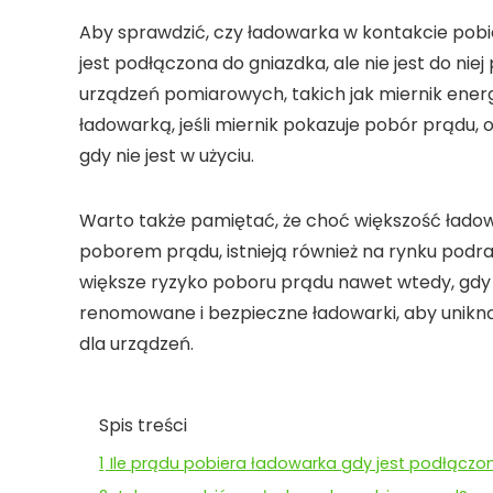
Aby sprawdzić, czy
ładowarka w kontakcie pobi
jest podłączona do gniazdka, ale nie jest do ni
urządzeń pomiarowych, takich jak miernik energi
ładowarką, jeśli miernik pokazuje pobór prądu,
gdy nie jest w użyciu.
Warto także pamiętać, że choć większość ła
poborem prądu, istnieją również na rynku podra
większe ryzyko
poboru prądu
nawet wtedy, gdy 
renomowane i bezpieczne ładowarki, aby unikną
dla urządzeń.
Spis treści
1
Ile prądu pobiera ładowarka gdy jest podłączo