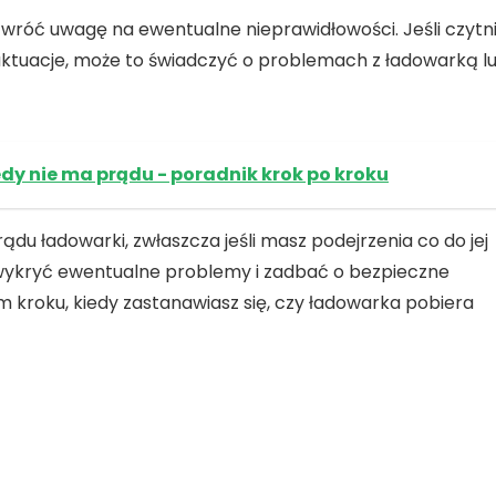
 zwróć uwagę na ewentualne nieprawidłowości. Jeśli
czytn
uktuacje, może to świadczyć o problemach z ładowarką l
dy nie ma prądu - poradnik krok po kroku
rądu ładowarki
, zwłaszcza jeśli masz podejrzenia co do jej
 wykryć ewentualne problemy i zadbać o bezpieczne
m kroku, kiedy zastanawiasz się, czy
ładowarka pobiera