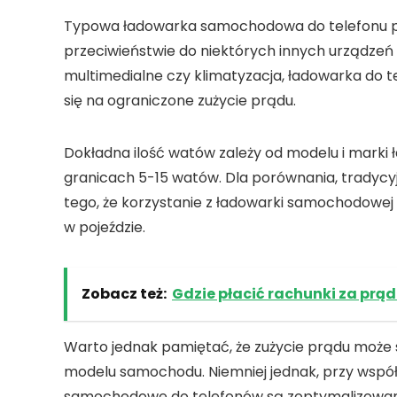
Typowa
ładowarka samochodowa do telefonu
p
przeciwieństwie do niektórych innych urządzeń
multimedialne czy klimatyzacja,
ładowarka do t
się na ograniczone zużycie prądu.
Dokładna ilość
watów
zależy od modelu i marki 
granicach
5-15 watów
. Dla porównania, tradyc
tego, że korzystanie z
ładowarki samochodowej 
w pojeździe.
Zobacz też:
Gdzie płacić rachunki za prą
Warto jednak pamiętać, że zużycie prądu może si
modelu samochodu. Niemniej jednak, przy wsp
samochodowe do telefonów
są zoptymalizowan