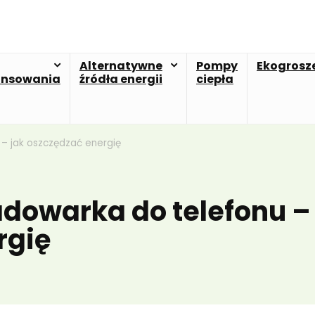
Alternatywne
Pompy
Ekogrosz
ansowania
źródła energii
ciepła
 – jak oszczędzać energię
ładowarka do telefonu –
rgię