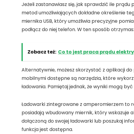
Jeżeli zastanawiasz się,
jak sprawdzić ile prądu
metod umożliwiających dokładne określenie teg
miernika USB
, który umożliwia precyzyjne pomia
podłącz do niej telefon. W ten sposób otrzym
Zobacz też:
Co to jest praca prądu elektr
Alternatywnie, możesz skorzystać z
aplikacji d
mobilnymi dostępne są narzędzia, które wykorz
ładowania. Pamiętaj jednak, że wyniki mogą być 
Ładowarki zintegrowane z amperomierzem
to r
posiadają wbudowany miernik, który wskazuje 
dołączoną do swojej ładowarki lub poszukaj info
funkcja jest dostępna.