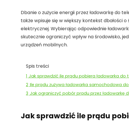
Dbanie o zużycie energii przez
ładowarkę do tel
także wpisuje się w większy kontekst dbałości o
elektrycznej. Wybierając odpowiednie ładowark
skutecznie ograniczyć wpływ na środowisko, j
urządzeń mobilnych.
Spis treści
1
Jak sprawdzić ile prądu pobiera ładowarka do 
2
Ile prądu zużywa ładowarka samochodowa do 
3
Jak ograniczyć pobór prądu przez ładowarkę d
Jak sprawdzić ile prądu pob