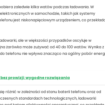
obiera zaledwie kilka
watów
podczas ładowania. W
 elektronicznych w samochodzie, takich jak systemy
elefonu
jest niskonapięciowym urządzeniem, co przekład
ładowarki, ale w większości przypadków oscyluje w
yjna żarówka może zużywać od 40 do 100
watów
. Wynika z
do telefonu
nie wpływa znacząco na ogólny pobór energi
d bez prowizji: wygodne rozwiązania
ę różnić w zależności od stanu baterii telefonu oraz od
ółczesnych standardach technologicznych,
ładowarki
e pod kątem efektywności energetycznej, co przekłada