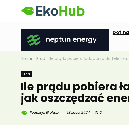
Dofin
Home
»
Prad
»
Ile prądu pobiera ładowarka do telefonu
Prad
Ile prądu pobiera 
jak oszczędzać ene
Redakcja Ekohub
18 lipca, 2024
0