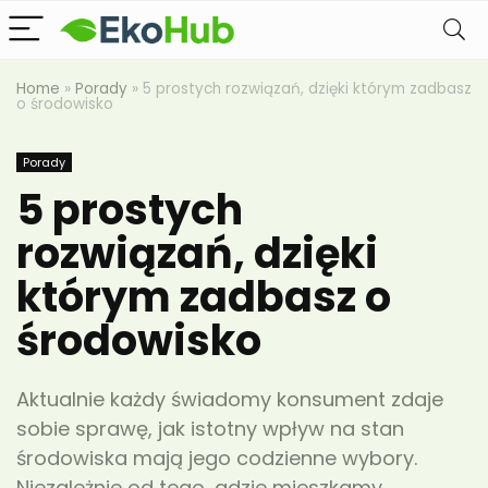
Home
»
Porady
»
5 prostych rozwiązań, dzięki którym zadbasz
o środowisko
Porady
5 prostych
rozwiązań, dzięki
którym zadbasz o
środowisko
Aktualnie każdy świadomy konsument zdaje
sobie sprawę, jak istotny wpływ na stan
środowiska mają jego codzienne wybory.
Niezależnie od tego, gdzie mieszkamy,