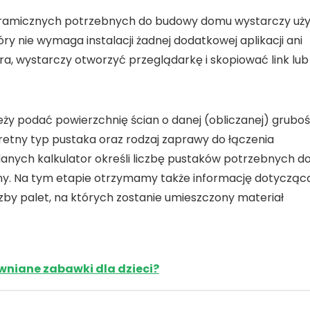
ceramicznych potrzebnych do budowy domu wystarczy uż
ry nie wymaga instalacji żadnej dodatkowej aplikacji ani
a, wystarczy otworzyć przeglądarkę i skopiować link lub
eży podać powierzchnię ścian o danej (obliczanej) gruboś
retny typ pustaka oraz rodzaj zaprawy do łączenia
ych kalkulator określi liczbę pustaków potrzebnych d
ny. Na tym etapie otrzymamy także informację dotycząc
czby palet, na których zostanie umieszczony materiał
niane zabawki dla dzieci?