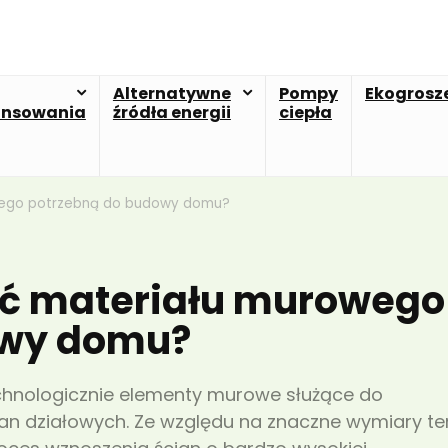
Alternatywne
Pompy
Ekogrosz
ansowania
źródła energii
ciepła
owego potrzebną do budowy domu?
ść materiału murowego
owy domu?
hnologicznie elementy murowe służące do
ian działowych. Ze względu na znaczne wymiary te