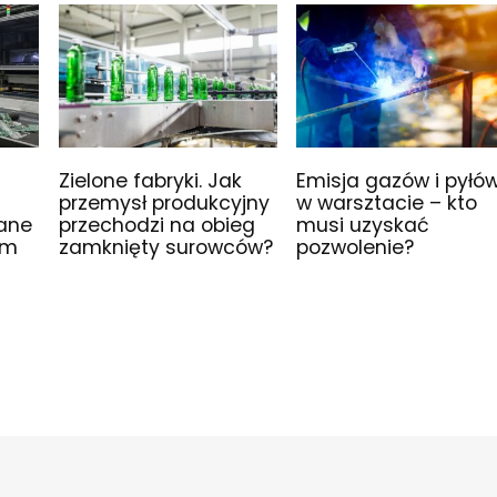
Zielone fabryki. Jak
Emisja gazów i pyłó
przemysł produkcyjny
w warsztacie – kto
wane
przechodzi na obieg
musi uzyskać
im
zamknięty surowców?
pozwolenie?