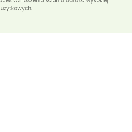
oces wznoszenia ścian o bardzo wysokiej
 użytkowych.