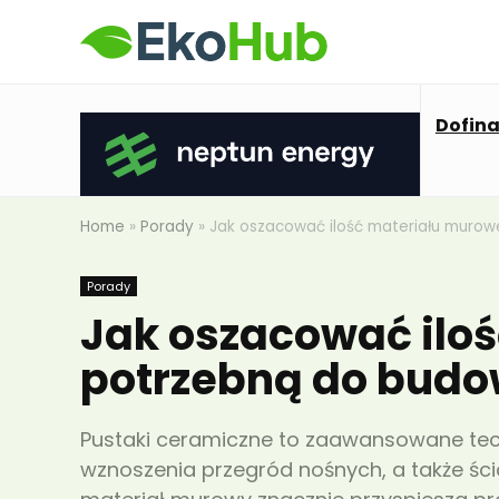
Dofin
Home
»
Porady
»
Jak oszacować ilość materiału mur
Porady
Jak oszacować ilo
potrzebną do bud
Pustaki ceramiczne to zaawansowane tec
wznoszenia przegród nośnych, a także śc