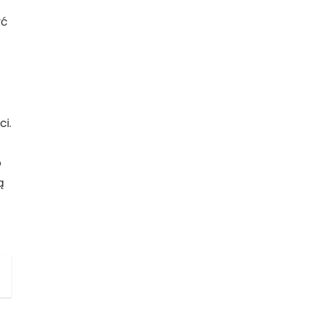
yć
ci.
o
ą