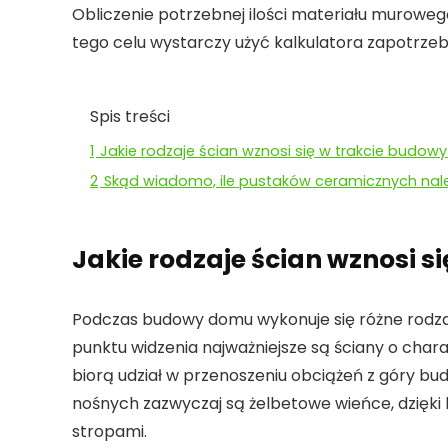
Obliczenie potrzebnej ilości materiału murowe
tego celu wystarczy użyć kalkulatora zapotrze
Spis treści
1
Jakie rodzaje ścian wznosi się w trakcie budo
2
Skąd wiadomo, ile pustaków ceramicznych nal
Jakie rodzaje ścian wznosi 
Podczas budowy domu wykonuje się różne rodzaj
punktu widzenia najważniejsze są ściany o char
biorą udział w przenoszeniu obciążeń z góry b
nośnych zazwyczaj są żelbetowe wieńce, dzięk
stropami.