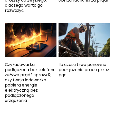
droższy od zwykłego:
obniża rachunki za prąd?
dlaczego warto go
rozważyć
Czy ładowarka
Ile czasu trwa ponowne
podłączona bez telefonu
podłączenie prądu przez
zużywa prąd? sprawdź,
pge
czy twoja ładowarka
pobiera energię
elektryczną bez
podłączonego
urządzenia