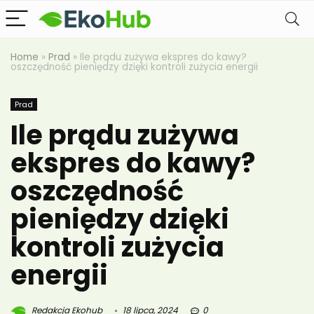
Home
»
Prad
»
Ile prądu zużywa ekspres do kawy?
oszczędność pieniędzy dzięki kontroli zużycia energii
Prad
Ile prądu zużywa
ekspres do kawy?
oszczędność
pieniędzy dzięki
kontroli zużycia
energii
Redakcja Ekohub
18 lipca, 2024
0