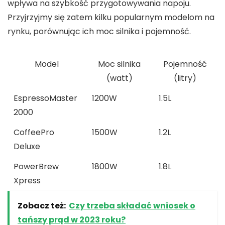
wpływa na szybkość przygotowywania napoju.
Przyjrzyjmy się zatem kilku popularnym modelom na
rynku, porównując ich
moc silnika
i
pojemność
.
Model
Moc silnika
Pojemność
(watt)
(litry)
EspressoMaster
1200W
1.5L
2000
CoffeePro
1500W
1.2L
Deluxe
PowerBrew
1800W
1.8L
Xpress
Zobacz też:
Czy trzeba składać wniosek o
tańszy prąd w 2023 roku?