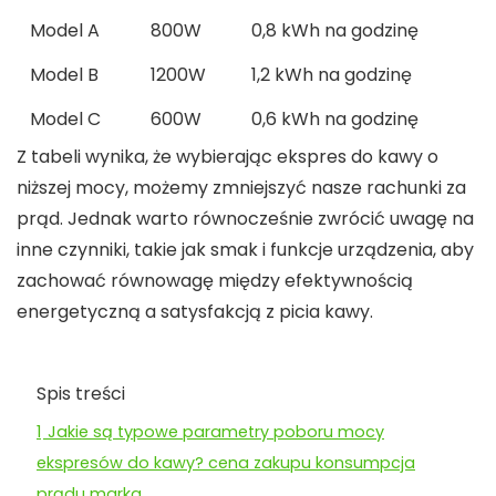
Model A
800W
0,8 kWh na godzinę
Model B
1200W
1,2 kWh na godzinę
Model C
600W
0,6 kWh na godzinę
Z tabeli wynika, że wybierając
ekspres do kawy o
niższej mocy
, możemy zmniejszyć nasze rachunki za
prąd. Jednak warto równocześnie zwrócić uwagę na
inne czynniki, takie jak smak i funkcje urządzenia, aby
zachować równowagę między efektywnością
energetyczną a satysfakcją z picia kawy.
Spis treści
1
Jakie są typowe parametry poboru mocy
ekspresów do kawy? cena zakupu konsumpcja
prądu marka