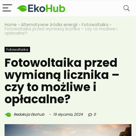
Home
»
Alternatywne źródła energii
»
Fotowoltaika
»
Fotowoltaika przed wymianą licznika – czy to możliwe i
opłacalne?
Fotowoltaika
Fotowoltaika przed
wymianą licznika –
czy to możliwe i
opłacalne?
Redakcja Ekohub
19 stycznia, 2024
0