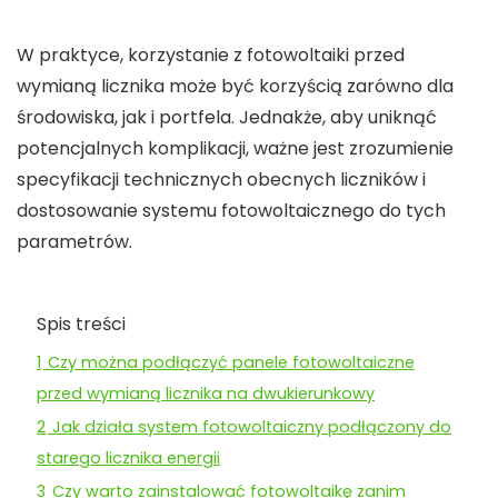
W praktyce, korzystanie z
fotowoltaiki przed
wymianą licznika
może być korzyścią zarówno dla
środowiska, jak i portfela. Jednakże, aby uniknąć
potencjalnych komplikacji, ważne jest zrozumienie
specyfikacji technicznych obecnych liczników i
dostosowanie systemu
fotowoltaicznego
do tych
parametrów.
Spis treści
1
Czy można podłączyć panele fotowoltaiczne
przed wymianą licznika na dwukierunkowy
2
Jak działa system fotowoltaiczny podłączony do
starego licznika energii
3
Czy warto zainstalować fotowoltaikę zanim